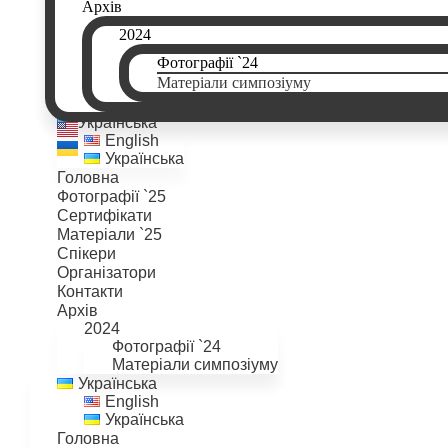
Архів
2024
Фотографії `24
Матеріали симпозіуму
Українська
English
Українська
Головна
Фотографії `25
Сертифікати
Матеріали `25
Спікери
Організатори
Контакти
Архів
2024
Фотографії `24
Матеріали симпозіуму
Українська
English
Українська
Головна